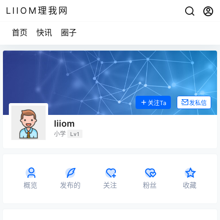
LIIOM理我网
首页
快讯
圈子
关注Ta
发私信
liiom
小学
Lv1
概览
发布的
关注
粉丝
收藏